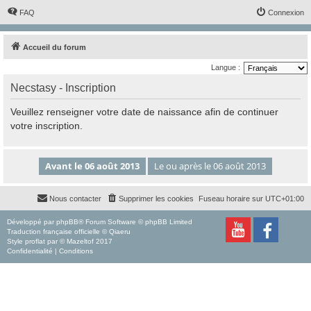
FAQ
Connexion
Accueil du forum
Langue :
Necstasy - Inscription
Veuillez renseigner votre date de naissance afin de continuer
votre inscription.
Nous contacter
Supprimer les cookies
Fuseau horaire sur
UTC+01:00
Développé par
phpBB
® Forum Software © phpBB Limited
Traduction française officielle
©
Qiaeru
Style
proflat
par ©
Mazeltof
2017
Confidentialité
|
Conditions