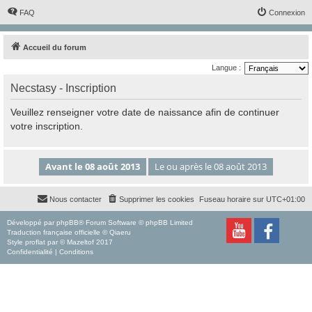
FAQ
Connexion
Accueil du forum
Langue :
Necstasy - Inscription
Veuillez renseigner votre date de naissance afin de continuer
votre inscription.
Nous contacter
Supprimer les cookies
Fuseau horaire sur
UTC+01:00
Développé par
phpBB
® Forum Software © phpBB Limited
Traduction française officielle
©
Qiaeru
Style
proflat
par ©
Mazeltof
2017
Confidentialité
|
Conditions