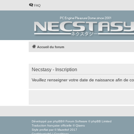
FAQ
Accueil du forum
Necstasy - Inscription
Veuillez renseigner votre date de naissance afin de con
Développé par
phpBB
® Forum Software © phpBB Limited
Traduction française officielle
©
Qiaeru
Style
proflat
par ©
Mazeltof
2017
Confidentialité
|
Conditions