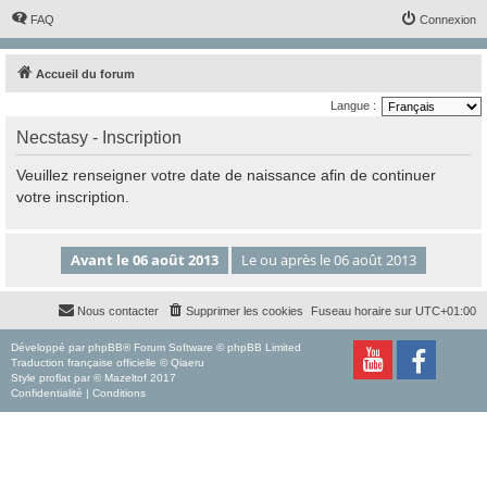
FAQ
Connexion
Accueil du forum
Langue :
Necstasy - Inscription
Veuillez renseigner votre date de naissance afin de continuer
votre inscription.
Nous contacter
Supprimer les cookies
Fuseau horaire sur
UTC+01:00
Développé par
phpBB
® Forum Software © phpBB Limited
Traduction française officielle
©
Qiaeru
Style
proflat
par ©
Mazeltof
2017
Confidentialité
|
Conditions