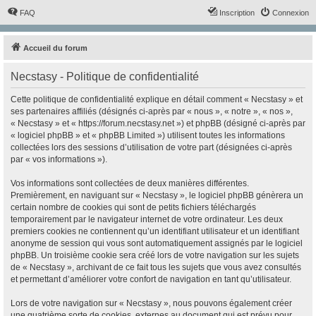
FAQ
Inscription
Connexion
Accueil du forum
Necstasy - Politique de confidentialité
Cette politique de confidentialité explique en détail comment « Necstasy » et
ses partenaires affiliés (désignés ci-après par « nous », « notre », « nos »,
« Necstasy » et « https://forum.necstasy.net ») et phpBB (désigné ci-après par
« logiciel phpBB » et « phpBB Limited ») utilisent toutes les informations
collectées lors des sessions d’utilisation de votre part (désignées ci-après
par « vos informations »).
Vos informations sont collectées de deux manières différentes.
Premièrement, en naviguant sur « Necstasy », le logiciel phpBB génèrera un
certain nombre de cookies qui sont de petits fichiers téléchargés
temporairement par le navigateur internet de votre ordinateur. Les deux
premiers cookies ne contiennent qu’un identifiant utilisateur et un identifiant
anonyme de session qui vous sont automatiquement assignés par le logiciel
phpBB. Un troisième cookie sera créé lors de votre navigation sur les sujets
de « Necstasy », archivant de ce fait tous les sujets que vous avez consultés
et permettant d’améliorer votre confort de navigation en tant qu’utilisateur.
Lors de votre navigation sur « Necstasy », nous pouvons également créer
une quatrième sorte de cookies, externes au document qui est prévu pour