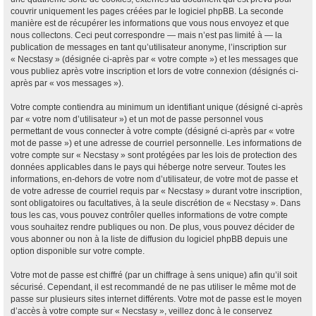
couvrir uniquement les pages créées par le logiciel phpBB. La seconde
manière est de récupérer les informations que vous nous envoyez et que
nous collectons. Ceci peut correspondre — mais n’est pas limité à — la
publication de messages en tant qu’utilisateur anonyme, l’inscription sur
« Necstasy » (désignée ci-après par « votre compte ») et les messages que
vous publiez après votre inscription et lors de votre connexion (désignés ci-
après par « vos messages »).
Votre compte contiendra au minimum un identifiant unique (désigné ci-après
par « votre nom d’utilisateur ») et un mot de passe personnel vous
permettant de vous connecter à votre compte (désigné ci-après par « votre
mot de passe ») et une adresse de courriel personnelle. Les informations de
votre compte sur « Necstasy » sont protégées par les lois de protection des
données applicables dans le pays qui héberge notre serveur. Toutes les
informations, en-dehors de votre nom d’utilisateur, de votre mot de passe et
de votre adresse de courriel requis par « Necstasy » durant votre inscription,
sont obligatoires ou facultatives, à la seule discrétion de « Necstasy ». Dans
tous les cas, vous pouvez contrôler quelles informations de votre compte
vous souhaitez rendre publiques ou non. De plus, vous pouvez décider de
vous abonner ou non à la liste de diffusion du logiciel phpBB depuis une
option disponible sur votre compte.
Votre mot de passe est chiffré (par un chiffrage à sens unique) afin qu’il soit
sécurisé. Cependant, il est recommandé de ne pas utiliser le même mot de
passe sur plusieurs sites internet différents. Votre mot de passe est le moyen
d’accès à votre compte sur « Necstasy », veillez donc à le conservez