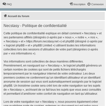
FAQ
Inscription
Connexion
Accueil du forum
Necstasy - Politique de confidentialité
Cette politique de confidentialité explique en détail comment « Necstasy » et
ses partenaires affiliés (désignés ci-après par « nous », « notre », « nos »,
« Necstasy » et « https://forum.necstasy.net ») et phpBB (désigné ci-après par
« logiciel phpBB » et « phpBB Limited ») utilisent toutes les informations
collectées lors des sessions d’utilisation de votre part (désignées ci-après
par « vos informations »).
Vos informations sont collectées de deux manières différentes.
Premièrement, en naviguant sur « Necstasy », le logiciel phpBB génèrera un
certain nombre de cookies qui sont de petits fichiers téléchargés
temporairement par le navigateur internet de votre ordinateur. Les deux
premiers cookies ne contiennent qu’un identifiant utilisateur et un identifiant
anonyme de session qui vous sont automatiquement assignés par le logiciel
phpBB. Un troisième cookie sera créé lors de votre navigation sur les sujets
de « Necstasy », archivant de ce fait tous les sujets que vous avez consultés
et permettant d’améliorer votre confort de navigation en tant qu’utilisateur.
Lors de votre navigation sur « Necstasy », nous pouvons également créer
une quatrième sorte de cookies, externes au document qui est prévu pour