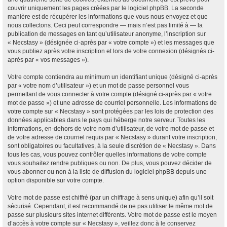
couvrir uniquement les pages créées par le logiciel phpBB. La seconde
manière est de récupérer les informations que vous nous envoyez et que
nous collectons. Ceci peut correspondre — mais n’est pas limité à — la
publication de messages en tant qu’utilisateur anonyme, l’inscription sur
« Necstasy » (désignée ci-après par « votre compte ») et les messages que
vous publiez après votre inscription et lors de votre connexion (désignés ci-
après par « vos messages »).
Votre compte contiendra au minimum un identifiant unique (désigné ci-après
par « votre nom d’utilisateur ») et un mot de passe personnel vous
permettant de vous connecter à votre compte (désigné ci-après par « votre
mot de passe ») et une adresse de courriel personnelle. Les informations de
votre compte sur « Necstasy » sont protégées par les lois de protection des
données applicables dans le pays qui héberge notre serveur. Toutes les
informations, en-dehors de votre nom d’utilisateur, de votre mot de passe et
de votre adresse de courriel requis par « Necstasy » durant votre inscription,
sont obligatoires ou facultatives, à la seule discrétion de « Necstasy ». Dans
tous les cas, vous pouvez contrôler quelles informations de votre compte
vous souhaitez rendre publiques ou non. De plus, vous pouvez décider de
vous abonner ou non à la liste de diffusion du logiciel phpBB depuis une
option disponible sur votre compte.
Votre mot de passe est chiffré (par un chiffrage à sens unique) afin qu’il soit
sécurisé. Cependant, il est recommandé de ne pas utiliser le même mot de
passe sur plusieurs sites internet différents. Votre mot de passe est le moyen
d’accès à votre compte sur « Necstasy », veillez donc à le conservez