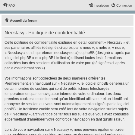
FAQ
Inscription
Connexion
Accueil du forum
Necstasy - Politique de confidentialité
Cette politique de confidentialité explique en détail comment « Necstasy » et
ses partenaires affiliés (désignés ci-après par « nous », « notre », « nos »,
« Necstasy » et « https://forum.necstasy.net ») et phpBB (désigné ci-après par
« logiciel phpBB » et « phpBB Limited ») utilisent toutes les informations
collectées lors des sessions d’utilisation de votre part (désignées ci-après
par « vos informations »).
Vos informations sont collectées de deux manières différentes.
Premièrement, en naviguant sur « Necstasy », le logiciel phpBB génèrera un
certain nombre de cookies qui sont de petits fichiers téléchargés
temporairement par le navigateur internet de votre ordinateur. Les deux
premiers cookies ne contiennent qu’un identifiant utilisateur et un identifiant
anonyme de session qui vous sont automatiquement assignés par le logiciel
phpBB. Un troisième cookie sera créé lors de votre navigation sur les sujets
de « Necstasy », archivant de ce fait tous les sujets que vous avez consultés
et permettant d’améliorer votre confort de navigation en tant qu’utilisateur.
Lors de votre navigation sur « Necstasy », nous pouvons également créer
une quatrième sorte de cookies, externes au document qui est prévu pour