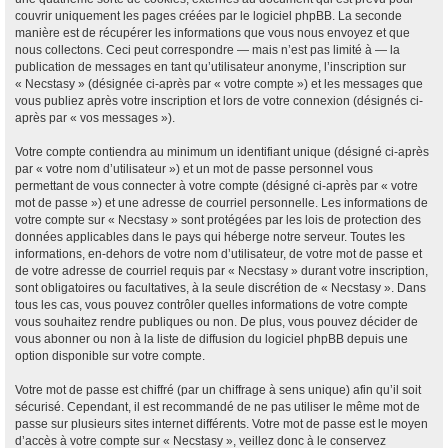
couvrir uniquement les pages créées par le logiciel phpBB. La seconde
manière est de récupérer les informations que vous nous envoyez et que
nous collectons. Ceci peut correspondre — mais n’est pas limité à — la
publication de messages en tant qu’utilisateur anonyme, l’inscription sur
« Necstasy » (désignée ci-après par « votre compte ») et les messages que
vous publiez après votre inscription et lors de votre connexion (désignés ci-
après par « vos messages »).
Votre compte contiendra au minimum un identifiant unique (désigné ci-après
par « votre nom d’utilisateur ») et un mot de passe personnel vous
permettant de vous connecter à votre compte (désigné ci-après par « votre
mot de passe ») et une adresse de courriel personnelle. Les informations de
votre compte sur « Necstasy » sont protégées par les lois de protection des
données applicables dans le pays qui héberge notre serveur. Toutes les
informations, en-dehors de votre nom d’utilisateur, de votre mot de passe et
de votre adresse de courriel requis par « Necstasy » durant votre inscription,
sont obligatoires ou facultatives, à la seule discrétion de « Necstasy ». Dans
tous les cas, vous pouvez contrôler quelles informations de votre compte
vous souhaitez rendre publiques ou non. De plus, vous pouvez décider de
vous abonner ou non à la liste de diffusion du logiciel phpBB depuis une
option disponible sur votre compte.
Votre mot de passe est chiffré (par un chiffrage à sens unique) afin qu’il soit
sécurisé. Cependant, il est recommandé de ne pas utiliser le même mot de
passe sur plusieurs sites internet différents. Votre mot de passe est le moyen
d’accès à votre compte sur « Necstasy », veillez donc à le conservez