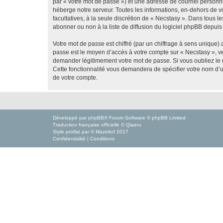
par « votre mot de passe ») et une adresse de courriel personn
héberge notre serveur. Toutes les informations, en-dehors de vot
facultatives, à la seule discrétion de « Necstasy ». Dans tous
abonner ou non à la liste de diffusion du logiciel phpBB depuis
Votre mot de passe est chiffré (par un chiffrage à sens unique) 
passe est le moyen d’accès à votre compte sur « Necstasy », ve
demander légitimement votre mot de passe. Si vous oubliez le m
Cette fonctionnalité vous demandera de spécifier votre nom d’ut
de votre compte.
Développé par
phpBB
® Forum Software © phpBB Limited
Traduction française officielle
©
Qiaeru
Style
proflat
par ©
Mazeltof
2017
Confidentialité
|
Conditions