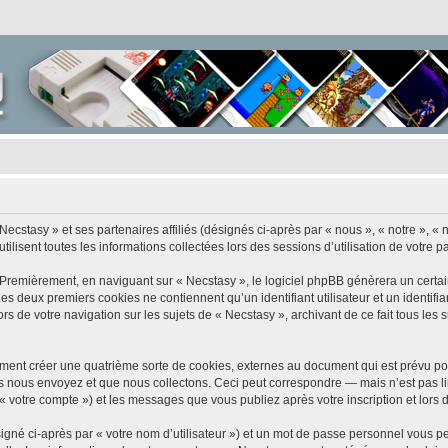
Necstasy » et ses partenaires affiliés (désignés ci-après par « nous », « notre », « 
ilisent toutes les informations collectées lors des sessions d’utilisation de votre p
 Premièrement, en naviguant sur « Necstasy », le logiciel phpBB génèrera un certai
 Les deux premiers cookies ne contiennent qu’un identifiant utilisateur et un ident
rs de votre navigation sur les sujets de « Necstasy », archivant de ce fait tous les
ment créer une quatrième sorte de cookies, externes au document qui est prévu po
 nous envoyez et que nous collectons. Ceci peut correspondre — mais n’est pas lim
 « votre compte ») et les messages que vous publiez après votre inscription et lors
igné ci-après par « votre nom d’utilisateur ») et un mot de passe personnel vous p