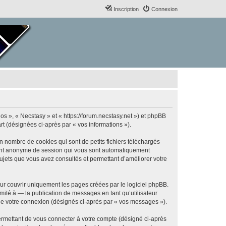
Inscription
Connexion
nos », « Necstasy » et « https://forum.necstasy.net ») et phpBB
art (désignées ci-après par « vos informations »).
n nombre de cookies qui sont de petits fichiers téléchargés
ifiant anonyme de session qui vous sont automatiquement
 sujets que vous avez consultés et permettant d’améliorer votre
ur couvrir uniquement les pages créées par le logiciel phpBB.
ité à — la publication de messages en tant qu’utilisateur
 de votre connexion (désignés ci-après par « vos messages »).
ermettant de vous connecter à votre compte (désigné ci-après