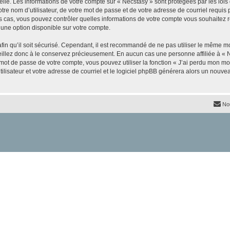
elle. Les informations de votre compte sur « Necstasy » sont protégées par les loi
re nom d’utilisateur, de votre mot de passe et de votre adresse de courriel requis p
 les cas, vous pouvez contrôler quelles informations de votre compte vous souhaite
 une option disponible sur votre compte.
afin qu’il soit sécurisé. Cependant, il est recommandé de ne pas utiliser le même mot
illez donc à le conservez précieusement. En aucun cas une personne affiliée à « N
ot de passe de votre compte, vous pouvez utiliser la fonction « J’ai perdu mon mot
ilisateur et votre adresse de courriel et le logiciel phpBB générera alors un nouv
No