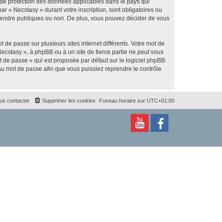
s de protection des données applicables dans le pays qui
ar « Necstasy » durant votre inscription, sont obligatoires ou
z rendre publiques ou non. De plus, vous pouvez décider de vous
 de passe sur plusieurs sites internet différents. Votre mot de
ecstasy », à phpBB ou à un site de tierce partie ne peut vous
 de passe » qui est proposée par défaut sur le logiciel phpBB.
eau mot de passe afin que vous puissiez reprendre le contrôle
us contacter
Supprimer les cookies
Fuseau horaire sur
UTC+01:00