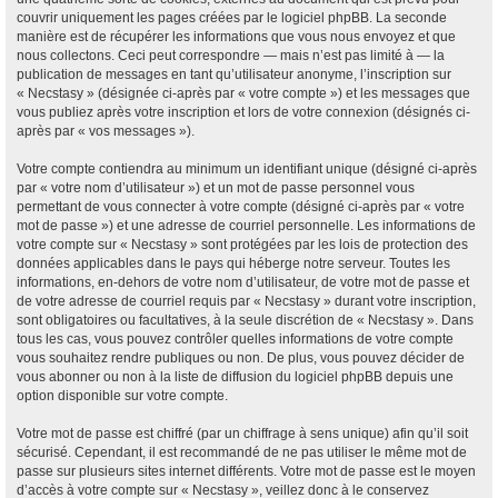
couvrir uniquement les pages créées par le logiciel phpBB. La seconde
manière est de récupérer les informations que vous nous envoyez et que
nous collectons. Ceci peut correspondre — mais n’est pas limité à — la
publication de messages en tant qu’utilisateur anonyme, l’inscription sur
« Necstasy » (désignée ci-après par « votre compte ») et les messages que
vous publiez après votre inscription et lors de votre connexion (désignés ci-
après par « vos messages »).
Votre compte contiendra au minimum un identifiant unique (désigné ci-après
par « votre nom d’utilisateur ») et un mot de passe personnel vous
permettant de vous connecter à votre compte (désigné ci-après par « votre
mot de passe ») et une adresse de courriel personnelle. Les informations de
votre compte sur « Necstasy » sont protégées par les lois de protection des
données applicables dans le pays qui héberge notre serveur. Toutes les
informations, en-dehors de votre nom d’utilisateur, de votre mot de passe et
de votre adresse de courriel requis par « Necstasy » durant votre inscription,
sont obligatoires ou facultatives, à la seule discrétion de « Necstasy ». Dans
tous les cas, vous pouvez contrôler quelles informations de votre compte
vous souhaitez rendre publiques ou non. De plus, vous pouvez décider de
vous abonner ou non à la liste de diffusion du logiciel phpBB depuis une
option disponible sur votre compte.
Votre mot de passe est chiffré (par un chiffrage à sens unique) afin qu’il soit
sécurisé. Cependant, il est recommandé de ne pas utiliser le même mot de
passe sur plusieurs sites internet différents. Votre mot de passe est le moyen
d’accès à votre compte sur « Necstasy », veillez donc à le conservez