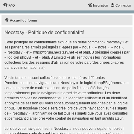
FAQ
Inscription
Connexion
Accueil du forum
Necstasy - Politique de confidentialité
Cette politique de confidentialité explique en détail comment « Necstasy » et
ses partenaires affiliés (désignés ci-après par « nous », « notre », « nos »,
« Necstasy » et « https://forum.necstasy.net ») et phpBB (désigné ci-après par
« logiciel phpBB » et « phpBB Limited ») utilisent toutes les informations
collectées lors des sessions d’utilisation de votre part (désignées ci-après
par « vos informations »).
Vos informations sont collectées de deux manières différentes.
Premièrement, en naviguant sur « Necstasy », le logiciel phpBB génèrera un
certain nombre de cookies qui sont de petits fichiers téléchargés
temporairement par le navigateur internet de votre ordinateur. Les deux
premiers cookies ne contiennent qu’un identifiant utilisateur et un identifiant
anonyme de session qui vous sont automatiquement assignés par le logiciel
phpBB. Un troisième cookie sera créé lors de votre navigation sur les sujets
de « Necstasy », archivant de ce fait tous les sujets que vous avez consultés
et permettant d’améliorer votre confort de navigation en tant qu’utilisateur.
Lors de votre navigation sur « Necstasy », nous pouvons également créer
une quatrième sorte de cookies, externes au document qui est prévu pour