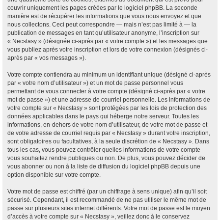
couvrir uniquement les pages créées par le logiciel phpBB. La seconde
manière est de récupérer les informations que vous nous envoyez et que
nous collectons. Ceci peut correspondre — mais n’est pas limité à — la
publication de messages en tant qu’utilisateur anonyme, l’inscription sur
« Necstasy » (désignée ci-après par « votre compte ») et les messages que
vous publiez après votre inscription et lors de votre connexion (désignés ci-
après par « vos messages »).
Votre compte contiendra au minimum un identifiant unique (désigné ci-après
par « votre nom d’utilisateur ») et un mot de passe personnel vous
permettant de vous connecter à votre compte (désigné ci-après par « votre
mot de passe ») et une adresse de courriel personnelle. Les informations de
votre compte sur « Necstasy » sont protégées par les lois de protection des
données applicables dans le pays qui héberge notre serveur. Toutes les
informations, en-dehors de votre nom d’utilisateur, de votre mot de passe et
de votre adresse de courriel requis par « Necstasy » durant votre inscription,
sont obligatoires ou facultatives, à la seule discrétion de « Necstasy ». Dans
tous les cas, vous pouvez contrôler quelles informations de votre compte
vous souhaitez rendre publiques ou non. De plus, vous pouvez décider de
vous abonner ou non à la liste de diffusion du logiciel phpBB depuis une
option disponible sur votre compte.
Votre mot de passe est chiffré (par un chiffrage à sens unique) afin qu’il soit
sécurisé. Cependant, il est recommandé de ne pas utiliser le même mot de
passe sur plusieurs sites internet différents. Votre mot de passe est le moyen
d’accès à votre compte sur « Necstasy », veillez donc à le conservez