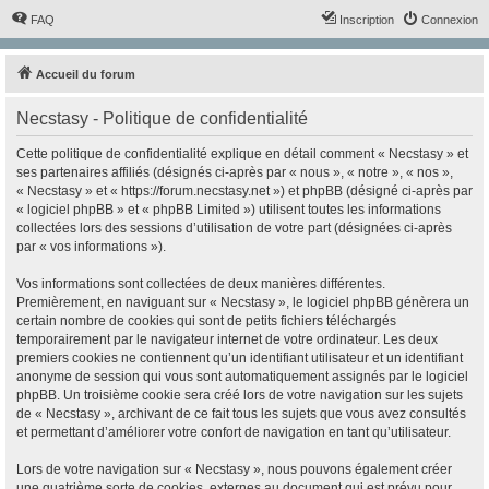
FAQ
Inscription
Connexion
Accueil du forum
Necstasy - Politique de confidentialité
Cette politique de confidentialité explique en détail comment « Necstasy » et
ses partenaires affiliés (désignés ci-après par « nous », « notre », « nos »,
« Necstasy » et « https://forum.necstasy.net ») et phpBB (désigné ci-après par
« logiciel phpBB » et « phpBB Limited ») utilisent toutes les informations
collectées lors des sessions d’utilisation de votre part (désignées ci-après
par « vos informations »).
Vos informations sont collectées de deux manières différentes.
Premièrement, en naviguant sur « Necstasy », le logiciel phpBB génèrera un
certain nombre de cookies qui sont de petits fichiers téléchargés
temporairement par le navigateur internet de votre ordinateur. Les deux
premiers cookies ne contiennent qu’un identifiant utilisateur et un identifiant
anonyme de session qui vous sont automatiquement assignés par le logiciel
phpBB. Un troisième cookie sera créé lors de votre navigation sur les sujets
de « Necstasy », archivant de ce fait tous les sujets que vous avez consultés
et permettant d’améliorer votre confort de navigation en tant qu’utilisateur.
Lors de votre navigation sur « Necstasy », nous pouvons également créer
une quatrième sorte de cookies, externes au document qui est prévu pour