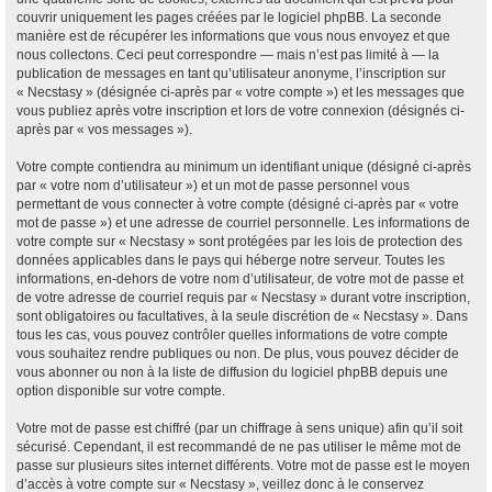
couvrir uniquement les pages créées par le logiciel phpBB. La seconde
manière est de récupérer les informations que vous nous envoyez et que
nous collectons. Ceci peut correspondre — mais n’est pas limité à — la
publication de messages en tant qu’utilisateur anonyme, l’inscription sur
« Necstasy » (désignée ci-après par « votre compte ») et les messages que
vous publiez après votre inscription et lors de votre connexion (désignés ci-
après par « vos messages »).
Votre compte contiendra au minimum un identifiant unique (désigné ci-après
par « votre nom d’utilisateur ») et un mot de passe personnel vous
permettant de vous connecter à votre compte (désigné ci-après par « votre
mot de passe ») et une adresse de courriel personnelle. Les informations de
votre compte sur « Necstasy » sont protégées par les lois de protection des
données applicables dans le pays qui héberge notre serveur. Toutes les
informations, en-dehors de votre nom d’utilisateur, de votre mot de passe et
de votre adresse de courriel requis par « Necstasy » durant votre inscription,
sont obligatoires ou facultatives, à la seule discrétion de « Necstasy ». Dans
tous les cas, vous pouvez contrôler quelles informations de votre compte
vous souhaitez rendre publiques ou non. De plus, vous pouvez décider de
vous abonner ou non à la liste de diffusion du logiciel phpBB depuis une
option disponible sur votre compte.
Votre mot de passe est chiffré (par un chiffrage à sens unique) afin qu’il soit
sécurisé. Cependant, il est recommandé de ne pas utiliser le même mot de
passe sur plusieurs sites internet différents. Votre mot de passe est le moyen
d’accès à votre compte sur « Necstasy », veillez donc à le conservez