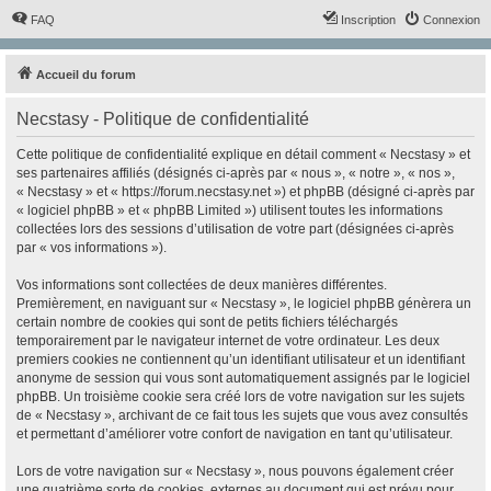
FAQ
Inscription
Connexion
Accueil du forum
Necstasy - Politique de confidentialité
Cette politique de confidentialité explique en détail comment « Necstasy » et
ses partenaires affiliés (désignés ci-après par « nous », « notre », « nos »,
« Necstasy » et « https://forum.necstasy.net ») et phpBB (désigné ci-après par
« logiciel phpBB » et « phpBB Limited ») utilisent toutes les informations
collectées lors des sessions d’utilisation de votre part (désignées ci-après
par « vos informations »).
Vos informations sont collectées de deux manières différentes.
Premièrement, en naviguant sur « Necstasy », le logiciel phpBB génèrera un
certain nombre de cookies qui sont de petits fichiers téléchargés
temporairement par le navigateur internet de votre ordinateur. Les deux
premiers cookies ne contiennent qu’un identifiant utilisateur et un identifiant
anonyme de session qui vous sont automatiquement assignés par le logiciel
phpBB. Un troisième cookie sera créé lors de votre navigation sur les sujets
de « Necstasy », archivant de ce fait tous les sujets que vous avez consultés
et permettant d’améliorer votre confort de navigation en tant qu’utilisateur.
Lors de votre navigation sur « Necstasy », nous pouvons également créer
une quatrième sorte de cookies, externes au document qui est prévu pour