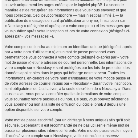
couvrir uniquement les pages créées par le logiciel phpBB. La seconde
manière est de récupérer les informations que vous nous envoyez et que
nous collectons. Ceci peut correspondre — mais n’est pas limité à — la
publication de messages en tant qu’utilisateur anonyme, l’inscription sur
« Necstasy » (désignée ci-après par « votre compte ») et les messages que
vous publiez après votre inscription et lors de votre connexion (désignés ci-
après par « vos messages »).
Votre compte contiendra au minimum un identifiant unique (désigné ci-après
par « votre nom d’utilisateur ») et un mot de passe personnel vous
permettant de vous connecter à votre compte (désigné ci-après par « votre
mot de passe ») et une adresse de courriel personnelle. Les informations de
votre compte sur « Necstasy » sont protégées par les lois de protection des
données applicables dans le pays qui héberge notre serveur. Toutes les
informations, en-dehors de votre nom d’utilisateur, de votre mot de passe et
de votre adresse de courriel requis par « Necstasy » durant votre inscription,
sont obligatoires ou facultatives, à la seule discrétion de « Necstasy ». Dans
tous les cas, vous pouvez contrôler quelles informations de votre compte
vous souhaitez rendre publiques ou non. De plus, vous pouvez décider de
vous abonner ou non à la liste de diffusion du logiciel phpBB depuis une
option disponible sur votre compte.
Votre mot de passe est chiffré (par un chiffrage à sens unique) afin qu’il soit
sécurisé. Cependant, il est recommandé de ne pas utiliser le même mot de
passe sur plusieurs sites internet différents. Votre mot de passe est le moyen
d’accès à votre compte sur « Necstasy », veillez donc à le conservez