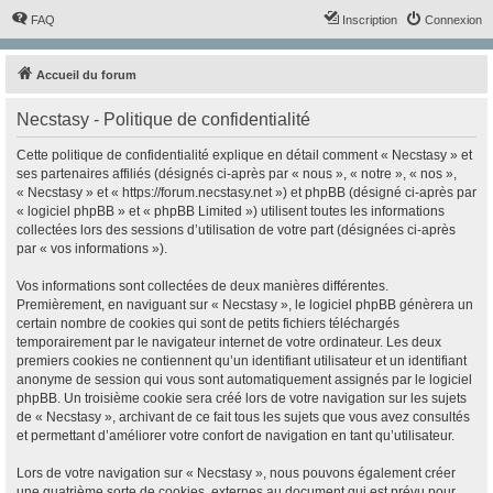
FAQ
Inscription
Connexion
Accueil du forum
Necstasy - Politique de confidentialité
Cette politique de confidentialité explique en détail comment « Necstasy » et
ses partenaires affiliés (désignés ci-après par « nous », « notre », « nos »,
« Necstasy » et « https://forum.necstasy.net ») et phpBB (désigné ci-après par
« logiciel phpBB » et « phpBB Limited ») utilisent toutes les informations
collectées lors des sessions d’utilisation de votre part (désignées ci-après
par « vos informations »).
Vos informations sont collectées de deux manières différentes.
Premièrement, en naviguant sur « Necstasy », le logiciel phpBB génèrera un
certain nombre de cookies qui sont de petits fichiers téléchargés
temporairement par le navigateur internet de votre ordinateur. Les deux
premiers cookies ne contiennent qu’un identifiant utilisateur et un identifiant
anonyme de session qui vous sont automatiquement assignés par le logiciel
phpBB. Un troisième cookie sera créé lors de votre navigation sur les sujets
de « Necstasy », archivant de ce fait tous les sujets que vous avez consultés
et permettant d’améliorer votre confort de navigation en tant qu’utilisateur.
Lors de votre navigation sur « Necstasy », nous pouvons également créer
une quatrième sorte de cookies, externes au document qui est prévu pour