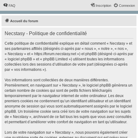
FAQ
Inscription
Connexion
Accueil du forum
Necstasy - Politique de confidentialité
Cette politique de confidentialité explique en détail comment « Necstasy » et
ses partenaires affiliés (désignés ci-après par « nous », « notre », « nos »,
« Necstasy » et « https://forum.necstasy.net ») et phpBB (désigné ci-après par
« logiciel phpBB » et « phpBB Limited ») utilisent toutes les informations
collectées lors des sessions d’utilisation de votre part (désignées ci-après
par « vos informations »).
Vos informations sont collectées de deux manières différentes.
Premièrement, en naviguant sur « Necstasy », le logiciel phpBB génèrera un
certain nombre de cookies qui sont de petits fichiers téléchargés
temporairement par le navigateur internet de votre ordinateur. Les deux
premiers cookies ne contiennent qu’un identifiant utilisateur et un identifiant
anonyme de session qui vous sont automatiquement assignés par le logiciel
phpBB. Un troisième cookie sera créé lors de votre navigation sur les sujets
de « Necstasy », archivant de ce fait tous les sujets que vous avez consultés
et permettant d’améliorer votre confort de navigation en tant qu’utilisateur.
Lors de votre navigation sur « Necstasy », nous pouvons également créer
une quatrième sorte de cookies, externes au document qui est prévu pour