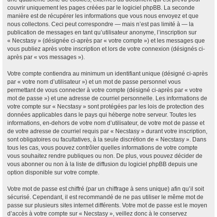
couvrir uniquement les pages créées par le logiciel phpBB. La seconde
manière est de récupérer les informations que vous nous envoyez et que
nous collectons. Ceci peut correspondre — mais n’est pas limité à — la
publication de messages en tant qu’utilisateur anonyme, l’inscription sur
« Necstasy » (désignée ci-après par « votre compte ») et les messages que
vous publiez après votre inscription et lors de votre connexion (désignés ci-
après par « vos messages »).
Votre compte contiendra au minimum un identifiant unique (désigné ci-après
par « votre nom d’utilisateur ») et un mot de passe personnel vous
permettant de vous connecter à votre compte (désigné ci-après par « votre
mot de passe ») et une adresse de courriel personnelle. Les informations de
votre compte sur « Necstasy » sont protégées par les lois de protection des
données applicables dans le pays qui héberge notre serveur. Toutes les
informations, en-dehors de votre nom d’utilisateur, de votre mot de passe et
de votre adresse de courriel requis par « Necstasy » durant votre inscription,
sont obligatoires ou facultatives, à la seule discrétion de « Necstasy ». Dans
tous les cas, vous pouvez contrôler quelles informations de votre compte
vous souhaitez rendre publiques ou non. De plus, vous pouvez décider de
vous abonner ou non à la liste de diffusion du logiciel phpBB depuis une
option disponible sur votre compte.
Votre mot de passe est chiffré (par un chiffrage à sens unique) afin qu’il soit
sécurisé. Cependant, il est recommandé de ne pas utiliser le même mot de
passe sur plusieurs sites internet différents. Votre mot de passe est le moyen
d’accès à votre compte sur « Necstasy », veillez donc à le conservez