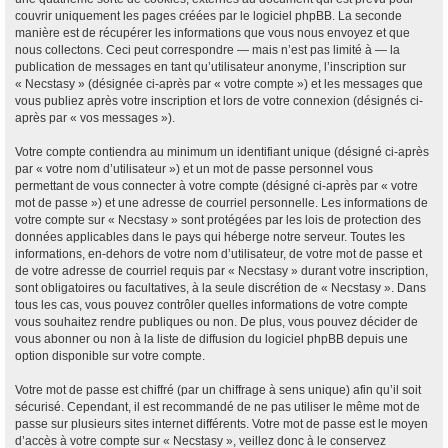
couvrir uniquement les pages créées par le logiciel phpBB. La seconde
manière est de récupérer les informations que vous nous envoyez et que
nous collectons. Ceci peut correspondre — mais n’est pas limité à — la
publication de messages en tant qu’utilisateur anonyme, l’inscription sur
« Necstasy » (désignée ci-après par « votre compte ») et les messages que
vous publiez après votre inscription et lors de votre connexion (désignés ci-
après par « vos messages »).
Votre compte contiendra au minimum un identifiant unique (désigné ci-après
par « votre nom d’utilisateur ») et un mot de passe personnel vous
permettant de vous connecter à votre compte (désigné ci-après par « votre
mot de passe ») et une adresse de courriel personnelle. Les informations de
votre compte sur « Necstasy » sont protégées par les lois de protection des
données applicables dans le pays qui héberge notre serveur. Toutes les
informations, en-dehors de votre nom d’utilisateur, de votre mot de passe et
de votre adresse de courriel requis par « Necstasy » durant votre inscription,
sont obligatoires ou facultatives, à la seule discrétion de « Necstasy ». Dans
tous les cas, vous pouvez contrôler quelles informations de votre compte
vous souhaitez rendre publiques ou non. De plus, vous pouvez décider de
vous abonner ou non à la liste de diffusion du logiciel phpBB depuis une
option disponible sur votre compte.
Votre mot de passe est chiffré (par un chiffrage à sens unique) afin qu’il soit
sécurisé. Cependant, il est recommandé de ne pas utiliser le même mot de
passe sur plusieurs sites internet différents. Votre mot de passe est le moyen
d’accès à votre compte sur « Necstasy », veillez donc à le conservez