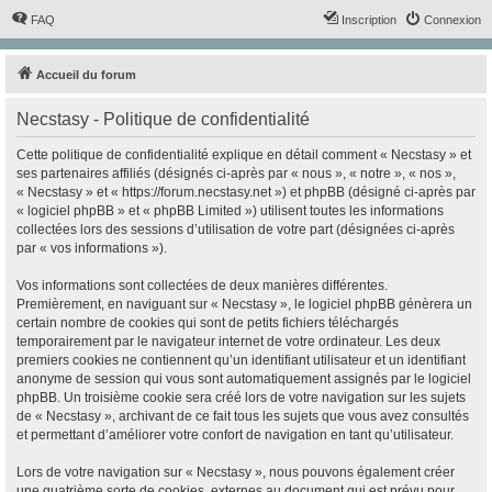
FAQ
Inscription
Connexion
Accueil du forum
Necstasy - Politique de confidentialité
Cette politique de confidentialité explique en détail comment « Necstasy » et
ses partenaires affiliés (désignés ci-après par « nous », « notre », « nos »,
« Necstasy » et « https://forum.necstasy.net ») et phpBB (désigné ci-après par
« logiciel phpBB » et « phpBB Limited ») utilisent toutes les informations
collectées lors des sessions d’utilisation de votre part (désignées ci-après
par « vos informations »).
Vos informations sont collectées de deux manières différentes.
Premièrement, en naviguant sur « Necstasy », le logiciel phpBB génèrera un
certain nombre de cookies qui sont de petits fichiers téléchargés
temporairement par le navigateur internet de votre ordinateur. Les deux
premiers cookies ne contiennent qu’un identifiant utilisateur et un identifiant
anonyme de session qui vous sont automatiquement assignés par le logiciel
phpBB. Un troisième cookie sera créé lors de votre navigation sur les sujets
de « Necstasy », archivant de ce fait tous les sujets que vous avez consultés
et permettant d’améliorer votre confort de navigation en tant qu’utilisateur.
Lors de votre navigation sur « Necstasy », nous pouvons également créer
une quatrième sorte de cookies, externes au document qui est prévu pour