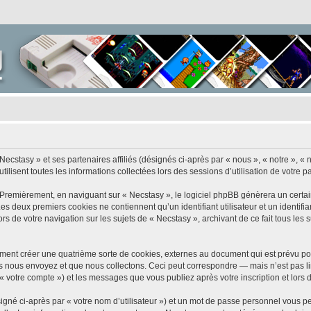
Necstasy » et ses partenaires affiliés (désignés ci-après par « nous », « notre », « 
ilisent toutes les informations collectées lors des sessions d’utilisation de votre p
 Premièrement, en naviguant sur « Necstasy », le logiciel phpBB génèrera un certai
 Les deux premiers cookies ne contiennent qu’un identifiant utilisateur et un ident
rs de votre navigation sur les sujets de « Necstasy », archivant de ce fait tous les
ment créer une quatrième sorte de cookies, externes au document qui est prévu po
 nous envoyez et que nous collectons. Ceci peut correspondre — mais n’est pas lim
 « votre compte ») et les messages que vous publiez après votre inscription et lors
igné ci-après par « votre nom d’utilisateur ») et un mot de passe personnel vous p