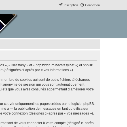
Inscription
Connexion
nos », « Necstasy » et « https://forum.necstasy.net ») et phpBB
art (désignées ci-après par « vos informations »).
n nombre de cookies qui sont de petits fichiers téléchargés
ifiant anonyme de session qui vous sont automatiquement
 sujets que vous avez consultés et permettant d’améliorer votre
ur couvrir uniquement les pages créées par le logiciel phpBB.
ité à — la publication de messages en tant qu’utilisateur
 de votre connexion (désignés ci-après par « vos messages »).
ermettant de vous connecter à votre compte (désigné ci-après