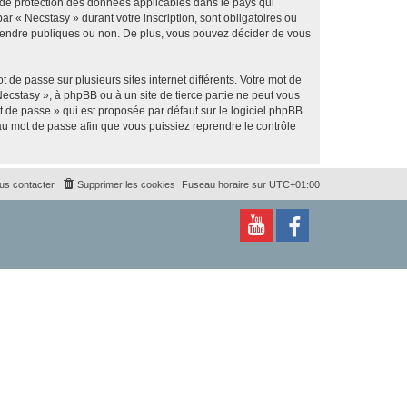
s de protection des données applicables dans le pays qui
ar « Necstasy » durant votre inscription, sont obligatoires ou
z rendre publiques ou non. De plus, vous pouvez décider de vous
 de passe sur plusieurs sites internet différents. Votre mot de
ecstasy », à phpBB ou à un site de tierce partie ne peut vous
 de passe » qui est proposée par défaut sur le logiciel phpBB.
eau mot de passe afin que vous puissiez reprendre le contrôle
us contacter
Supprimer les cookies
Fuseau horaire sur
UTC+01:00