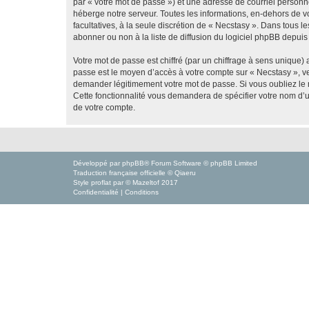
par « votre mot de passe ») et une adresse de courriel personn
héberge notre serveur. Toutes les informations, en-dehors de vot
facultatives, à la seule discrétion de « Necstasy ». Dans tous
abonner ou non à la liste de diffusion du logiciel phpBB depuis
Votre mot de passe est chiffré (par un chiffrage à sens unique) 
passe est le moyen d’accès à votre compte sur « Necstasy », ve
demander légitimement votre mot de passe. Si vous oubliez le m
Cette fonctionnalité vous demandera de spécifier votre nom d’ut
de votre compte.
Développé par
phpBB
® Forum Software © phpBB Limited
Traduction française officielle
©
Qiaeru
Style
proflat
par ©
Mazeltof
2017
Confidentialité
|
Conditions