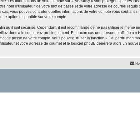
elle. Les informations de votre compte sur « Necstasy » sont protégées par les loi
re nom d’utilisateur, de votre mot de passe et de votre adresse de courriel requis p
 les cas, vous pouvez contrôler quelles informations de votre compte vous souhaite
 une option disponible sur votre compte.
afin qu’il soit sécurisé. Cependant, il est recommandé de ne pas utiliser le même mot
illez donc à le conservez précieusement. En aucun cas une personne affiliée à « N
ot de passe de votre compte, vous pouvez utiliser la fonction « J’ai perdu mon mot
ilisateur et votre adresse de courriel et le logiciel phpBB générera alors un nouv
No