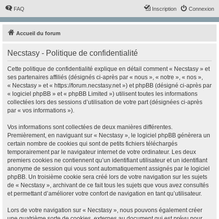
FAQ
Inscription
Connexion
Accueil du forum
Necstasy - Politique de confidentialité
Cette politique de confidentialité explique en détail comment « Necstasy » et
ses partenaires affiliés (désignés ci-après par « nous », « notre », « nos »,
« Necstasy » et « https://forum.necstasy.net ») et phpBB (désigné ci-après par
« logiciel phpBB » et « phpBB Limited ») utilisent toutes les informations
collectées lors des sessions d’utilisation de votre part (désignées ci-après
par « vos informations »).
Vos informations sont collectées de deux manières différentes.
Premièrement, en naviguant sur « Necstasy », le logiciel phpBB génèrera un
certain nombre de cookies qui sont de petits fichiers téléchargés
temporairement par le navigateur internet de votre ordinateur. Les deux
premiers cookies ne contiennent qu’un identifiant utilisateur et un identifiant
anonyme de session qui vous sont automatiquement assignés par le logiciel
phpBB. Un troisième cookie sera créé lors de votre navigation sur les sujets
de « Necstasy », archivant de ce fait tous les sujets que vous avez consultés
et permettant d’améliorer votre confort de navigation en tant qu’utilisateur.
Lors de votre navigation sur « Necstasy », nous pouvons également créer
une quatrième sorte de cookies, externes au document qui est prévu pour