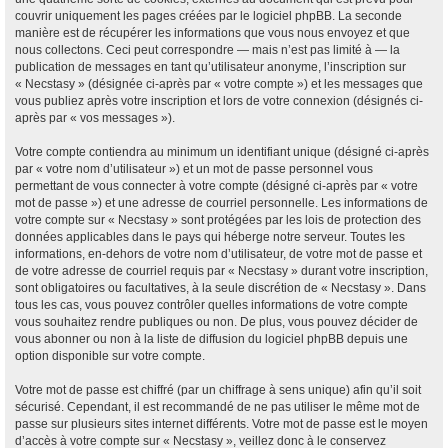
couvrir uniquement les pages créées par le logiciel phpBB. La seconde
manière est de récupérer les informations que vous nous envoyez et que
nous collectons. Ceci peut correspondre — mais n’est pas limité à — la
publication de messages en tant qu’utilisateur anonyme, l’inscription sur
« Necstasy » (désignée ci-après par « votre compte ») et les messages que
vous publiez après votre inscription et lors de votre connexion (désignés ci-
après par « vos messages »).
Votre compte contiendra au minimum un identifiant unique (désigné ci-après
par « votre nom d’utilisateur ») et un mot de passe personnel vous
permettant de vous connecter à votre compte (désigné ci-après par « votre
mot de passe ») et une adresse de courriel personnelle. Les informations de
votre compte sur « Necstasy » sont protégées par les lois de protection des
données applicables dans le pays qui héberge notre serveur. Toutes les
informations, en-dehors de votre nom d’utilisateur, de votre mot de passe et
de votre adresse de courriel requis par « Necstasy » durant votre inscription,
sont obligatoires ou facultatives, à la seule discrétion de « Necstasy ». Dans
tous les cas, vous pouvez contrôler quelles informations de votre compte
vous souhaitez rendre publiques ou non. De plus, vous pouvez décider de
vous abonner ou non à la liste de diffusion du logiciel phpBB depuis une
option disponible sur votre compte.
Votre mot de passe est chiffré (par un chiffrage à sens unique) afin qu’il soit
sécurisé. Cependant, il est recommandé de ne pas utiliser le même mot de
passe sur plusieurs sites internet différents. Votre mot de passe est le moyen
d’accès à votre compte sur « Necstasy », veillez donc à le conservez