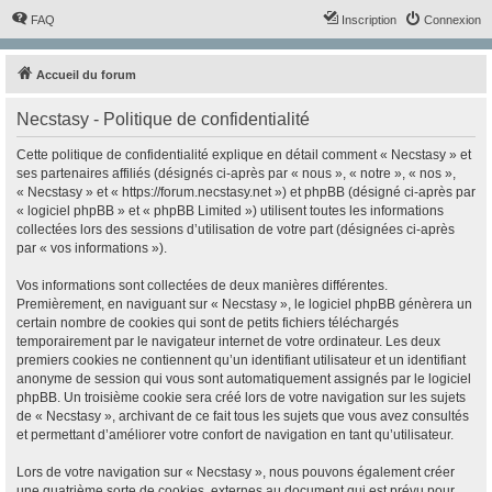
FAQ
Inscription
Connexion
Accueil du forum
Necstasy - Politique de confidentialité
Cette politique de confidentialité explique en détail comment « Necstasy » et
ses partenaires affiliés (désignés ci-après par « nous », « notre », « nos »,
« Necstasy » et « https://forum.necstasy.net ») et phpBB (désigné ci-après par
« logiciel phpBB » et « phpBB Limited ») utilisent toutes les informations
collectées lors des sessions d’utilisation de votre part (désignées ci-après
par « vos informations »).
Vos informations sont collectées de deux manières différentes.
Premièrement, en naviguant sur « Necstasy », le logiciel phpBB génèrera un
certain nombre de cookies qui sont de petits fichiers téléchargés
temporairement par le navigateur internet de votre ordinateur. Les deux
premiers cookies ne contiennent qu’un identifiant utilisateur et un identifiant
anonyme de session qui vous sont automatiquement assignés par le logiciel
phpBB. Un troisième cookie sera créé lors de votre navigation sur les sujets
de « Necstasy », archivant de ce fait tous les sujets que vous avez consultés
et permettant d’améliorer votre confort de navigation en tant qu’utilisateur.
Lors de votre navigation sur « Necstasy », nous pouvons également créer
une quatrième sorte de cookies, externes au document qui est prévu pour