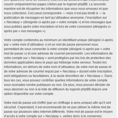
couvrir uniquement les pages créées par le logiciel phpBB. La seconde
manière est de récupérer les informations que vous nous envoyez et que
nous collectons. Ceci peut correspondre — mais n’est pas limité à — la
publication de messages en tant qu’utilisateur anonyme, l’inscription sur
« Necstasy » (désignée ci-après par « votre compte ») et les messages que
vous publiez après votre inscription et lors de votre connexion (désignés ci-
après par « vos messages »).
Votre compte contiendra au minimum un identifiant unique (désigné ci-après
par « votre nom d’utilisateur ») et un mot de passe personnel vous
permettant de vous connecter à votre compte (désigné ci-après par « votre
mot de passe ») et une adresse de courriel personnelle. Les informations de
votre compte sur « Necstasy » sont protégées par les lois de protection des
données applicables dans le pays qui héberge notre serveur. Toutes les
informations, en-dehors de votre nom d’utilisateur, de votre mot de passe et
de votre adresse de courriel requis par « Necstasy » durant votre inscription,
sont obligatoires ou facultatives, à la seule discrétion de « Necstasy ». Dans
tous les cas, vous pouvez contrôler quelles informations de votre compte
vous souhaitez rendre publiques ou non. De plus, vous pouvez décider de
vous abonner ou non à la liste de diffusion du logiciel phpBB depuis une
option disponible sur votre compte.
Votre mot de passe est chiffré (par un chiffrage à sens unique) afin qu’il soit
sécurisé. Cependant, il est recommandé de ne pas utiliser le même mot de
passe sur plusieurs sites internet différents. Votre mot de passe est le moyen
d’accès à votre compte sur « Necstasy », veillez donc à le conservez