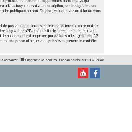
s de protection des données applicables dans le pays qui
ar « Necstasy » durant votre inscription, sont obligatoires ou
z rendre publiques ou non. De plus, vous pouvez décider de vous
 de passe sur plusieurs sites internet différents. Votre mot de
ecstasy », à phpBB ou à un site de tierce partie ne peut vous
 de passe » qui est proposée par défaut sur le logiciel phpBB.
eau mot de passe afin que vous puissiez reprendre le contrôle
us contacter
Supprimer les cookies
Fuseau horaire sur
UTC+01:00