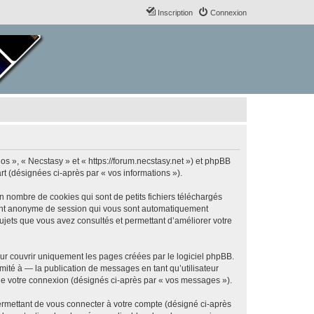
Inscription
Connexion
nos », « Necstasy » et « https://forum.necstasy.net ») et phpBB
art (désignées ci-après par « vos informations »).
n nombre de cookies qui sont de petits fichiers téléchargés
ifiant anonyme de session qui vous sont automatiquement
 sujets que vous avez consultés et permettant d’améliorer votre
ur couvrir uniquement les pages créées par le logiciel phpBB.
ité à — la publication de messages en tant qu’utilisateur
 de votre connexion (désignés ci-après par « vos messages »).
ermettant de vous connecter à votre compte (désigné ci-après