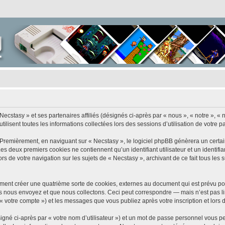
Necstasy » et ses partenaires affiliés (désignés ci-après par « nous », « notre », « 
ilisent toutes les informations collectées lors des sessions d’utilisation de votre p
 Premièrement, en naviguant sur « Necstasy », le logiciel phpBB génèrera un certai
 Les deux premiers cookies ne contiennent qu’un identifiant utilisateur et un ident
rs de votre navigation sur les sujets de « Necstasy », archivant de ce fait tous les
ment créer une quatrième sorte de cookies, externes au document qui est prévu po
 nous envoyez et que nous collectons. Ceci peut correspondre — mais n’est pas lim
 « votre compte ») et les messages que vous publiez après votre inscription et lors
igné ci-après par « votre nom d’utilisateur ») et un mot de passe personnel vous p