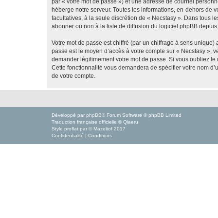
par « votre mot de passe ») et une adresse de courriel personn
héberge notre serveur. Toutes les informations, en-dehors de vot
facultatives, à la seule discrétion de « Necstasy ». Dans tous
abonner ou non à la liste de diffusion du logiciel phpBB depuis
Votre mot de passe est chiffré (par un chiffrage à sens unique) 
passe est le moyen d’accès à votre compte sur « Necstasy », ve
demander légitimement votre mot de passe. Si vous oubliez le m
Cette fonctionnalité vous demandera de spécifier votre nom d’ut
de votre compte.
Développé par
phpBB
® Forum Software © phpBB Limited
Traduction française officielle
©
Qiaeru
Style
proflat
par ©
Mazeltof
2017
Confidentialité
|
Conditions