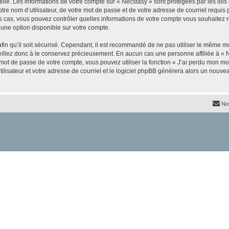
elle. Les informations de votre compte sur « Necstasy » sont protégées par les loi
re nom d’utilisateur, de votre mot de passe et de votre adresse de courriel requis p
 les cas, vous pouvez contrôler quelles informations de votre compte vous souhaite
 une option disponible sur votre compte.
afin qu’il soit sécurisé. Cependant, il est recommandé de ne pas utiliser le même mot
illez donc à le conservez précieusement. En aucun cas une personne affiliée à « N
ot de passe de votre compte, vous pouvez utiliser la fonction « J’ai perdu mon mot
ilisateur et votre adresse de courriel et le logiciel phpBB générera alors un nouv
No