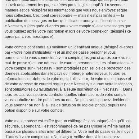
couvrir uniquement les pages créées par le logiciel phpBB. La seconde
manière est de récupérer les informations que vous nous envoyez et que
nous collectons. Ceci peut correspondre — mais n’est pas limité à — la
publication de messages en tant qu’utilisateur anonyme, l’inscription sur
« Necstasy » (désignée ci-après par « votre compte ») et les messages que
vous publiez après votre inscription et lors de votre connexion (désignés ci-
après par « vos messages »).
Votre compte contiendra au minimum un identifiant unique (désigné ci-après
par « votre nom d’utilisateur ») et un mot de passe personnel vous
permettant de vous connecter à votre compte (désigné ci-après par « votre
mot de passe ») et une adresse de courriel personnelle. Les informations de
votre compte sur « Necstasy » sont protégées par les lois de protection des
données applicables dans le pays qui héberge notre serveur. Toutes les
informations, en-dehors de votre nom d’utilisateur, de votre mot de passe et
de votre adresse de courriel requis par « Necstasy » durant votre inscription,
sont obligatoires ou facultatives, à la seule discrétion de « Necstasy ». Dans
tous les cas, vous pouvez contrôler quelles informations de votre compte
vous souhaitez rendre publiques ou non. De plus, vous pouvez décider de
vous abonner ou non à la liste de diffusion du logiciel phpBB depuis une
option disponible sur votre compte.
Votre mot de passe est chiffré (par un chiffrage à sens unique) afin qu’il soit
sécurisé. Cependant, il est recommandé de ne pas utiliser le même mot de
passe sur plusieurs sites internet différents. Votre mot de passe est le moyen
d’accès à votre compte sur « Necstasy », veillez donc à le conservez