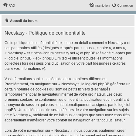
FAQ
Inscription
Connexion
Accueil du forum
Necstasy - Politique de confidentialité
Cette politique de confidentialité explique en détail comment « Necstasy » et
ses partenaires affiliés (désignés ci-après par « nous », « notre », « nos »,
« Necstasy » et « https://forum.necstasy.net ») et phpBB (désigné ci-après par
« logiciel phpBB » et « phpBB Limited ») utilisent toutes les informations
collectées lors des sessions d’utilisation de votre part (désignées ci-après
par « vos informations »).
Vos informations sont collectées de deux manières différentes.
Premièrement, en naviguant sur « Necstasy », le logiciel phpBB génèrera un
certain nombre de cookies qui sont de petits fichiers téléchargés
temporairement par le navigateur internet de votre ordinateur. Les deux
premiers cookies ne contiennent qu’un identifiant utilisateur et un identifiant
anonyme de session qui vous sont automatiquement assignés par le logiciel
phpBB. Un troisième cookie sera créé lors de votre navigation sur les sujets
de « Necstasy », archivant de ce fait tous les sujets que vous avez consultés
et permettant d’améliorer votre confort de navigation en tant qu’utilisateur.
Lors de votre navigation sur « Necstasy », nous pouvons également créer
une quatrième sorte de cookies, externes au document qui est prévu pour