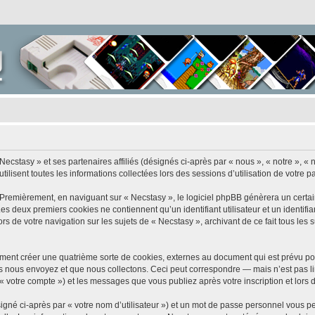
Necstasy » et ses partenaires affiliés (désignés ci-après par « nous », « notre », « 
ilisent toutes les informations collectées lors des sessions d’utilisation de votre p
 Premièrement, en naviguant sur « Necstasy », le logiciel phpBB génèrera un certai
 Les deux premiers cookies ne contiennent qu’un identifiant utilisateur et un ident
rs de votre navigation sur les sujets de « Necstasy », archivant de ce fait tous les
ment créer une quatrième sorte de cookies, externes au document qui est prévu po
 nous envoyez et que nous collectons. Ceci peut correspondre — mais n’est pas lim
 « votre compte ») et les messages que vous publiez après votre inscription et lors
igné ci-après par « votre nom d’utilisateur ») et un mot de passe personnel vous p