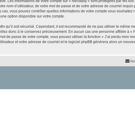
elle. Les informations de votre compte sur « Necstasy » sont protégées par les loi
re nom d’utilisateur, de votre mot de passe et de votre adresse de courriel requis p
 les cas, vous pouvez contrôler quelles informations de votre compte vous souhaite
 une option disponible sur votre compte.
afin qu’il soit sécurisé. Cependant, il est recommandé de ne pas utiliser le même mot
illez donc à le conservez précieusement. En aucun cas une personne affiliée à « N
ot de passe de votre compte, vous pouvez utiliser la fonction « J’ai perdu mon mot
ilisateur et votre adresse de courriel et le logiciel phpBB générera alors un nouv
No