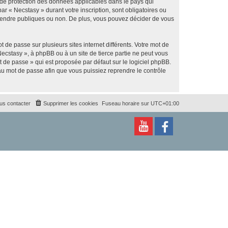
s de protection des données applicables dans le pays qui
ar « Necstasy » durant votre inscription, sont obligatoires ou
z rendre publiques ou non. De plus, vous pouvez décider de vous
 de passe sur plusieurs sites internet différents. Votre mot de
ecstasy », à phpBB ou à un site de tierce partie ne peut vous
 de passe » qui est proposée par défaut sur le logiciel phpBB.
eau mot de passe afin que vous puissiez reprendre le contrôle
us contacter
Supprimer les cookies
Fuseau horaire sur
UTC+01:00