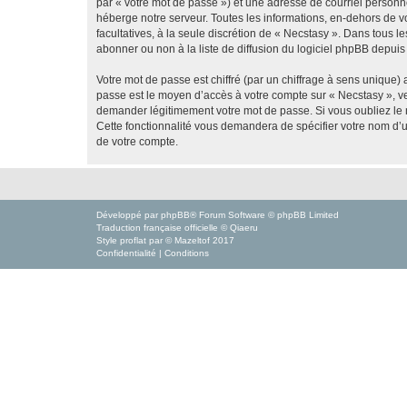
par « votre mot de passe ») et une adresse de courriel personn
héberge notre serveur. Toutes les informations, en-dehors de vot
facultatives, à la seule discrétion de « Necstasy ». Dans tous
abonner ou non à la liste de diffusion du logiciel phpBB depuis
Votre mot de passe est chiffré (par un chiffrage à sens unique) 
passe est le moyen d’accès à votre compte sur « Necstasy », ve
demander légitimement votre mot de passe. Si vous oubliez le m
Cette fonctionnalité vous demandera de spécifier votre nom d’ut
de votre compte.
Développé par
phpBB
® Forum Software © phpBB Limited
Traduction française officielle
©
Qiaeru
Style
proflat
par ©
Mazeltof
2017
Confidentialité
|
Conditions