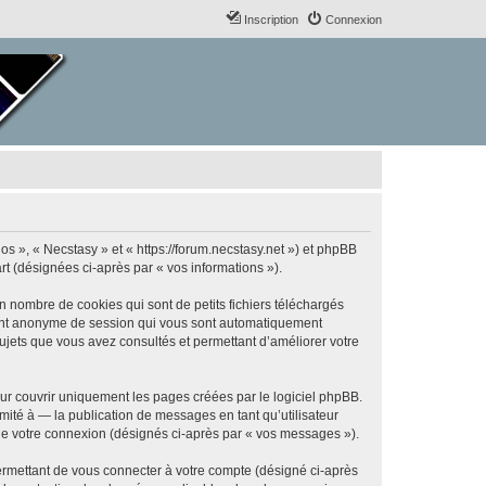
Inscription
Connexion
nos », « Necstasy » et « https://forum.necstasy.net ») et phpBB
art (désignées ci-après par « vos informations »).
n nombre de cookies qui sont de petits fichiers téléchargés
ifiant anonyme de session qui vous sont automatiquement
 sujets que vous avez consultés et permettant d’améliorer votre
ur couvrir uniquement les pages créées par le logiciel phpBB.
ité à — la publication de messages en tant qu’utilisateur
 de votre connexion (désignés ci-après par « vos messages »).
ermettant de vous connecter à votre compte (désigné ci-après