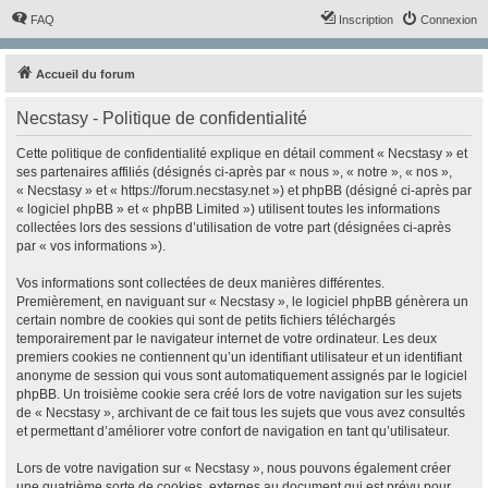
FAQ
Inscription
Connexion
Accueil du forum
Necstasy - Politique de confidentialité
Cette politique de confidentialité explique en détail comment « Necstasy » et
ses partenaires affiliés (désignés ci-après par « nous », « notre », « nos »,
« Necstasy » et « https://forum.necstasy.net ») et phpBB (désigné ci-après par
« logiciel phpBB » et « phpBB Limited ») utilisent toutes les informations
collectées lors des sessions d’utilisation de votre part (désignées ci-après
par « vos informations »).
Vos informations sont collectées de deux manières différentes.
Premièrement, en naviguant sur « Necstasy », le logiciel phpBB génèrera un
certain nombre de cookies qui sont de petits fichiers téléchargés
temporairement par le navigateur internet de votre ordinateur. Les deux
premiers cookies ne contiennent qu’un identifiant utilisateur et un identifiant
anonyme de session qui vous sont automatiquement assignés par le logiciel
phpBB. Un troisième cookie sera créé lors de votre navigation sur les sujets
de « Necstasy », archivant de ce fait tous les sujets que vous avez consultés
et permettant d’améliorer votre confort de navigation en tant qu’utilisateur.
Lors de votre navigation sur « Necstasy », nous pouvons également créer
une quatrième sorte de cookies, externes au document qui est prévu pour