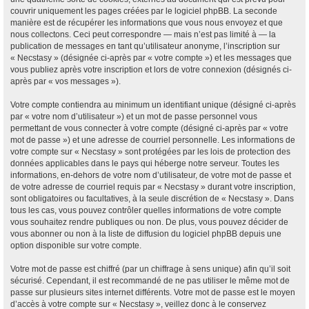
couvrir uniquement les pages créées par le logiciel phpBB. La seconde
manière est de récupérer les informations que vous nous envoyez et que
nous collectons. Ceci peut correspondre — mais n’est pas limité à — la
publication de messages en tant qu’utilisateur anonyme, l’inscription sur
« Necstasy » (désignée ci-après par « votre compte ») et les messages que
vous publiez après votre inscription et lors de votre connexion (désignés ci-
après par « vos messages »).
Votre compte contiendra au minimum un identifiant unique (désigné ci-après
par « votre nom d’utilisateur ») et un mot de passe personnel vous
permettant de vous connecter à votre compte (désigné ci-après par « votre
mot de passe ») et une adresse de courriel personnelle. Les informations de
votre compte sur « Necstasy » sont protégées par les lois de protection des
données applicables dans le pays qui héberge notre serveur. Toutes les
informations, en-dehors de votre nom d’utilisateur, de votre mot de passe et
de votre adresse de courriel requis par « Necstasy » durant votre inscription,
sont obligatoires ou facultatives, à la seule discrétion de « Necstasy ». Dans
tous les cas, vous pouvez contrôler quelles informations de votre compte
vous souhaitez rendre publiques ou non. De plus, vous pouvez décider de
vous abonner ou non à la liste de diffusion du logiciel phpBB depuis une
option disponible sur votre compte.
Votre mot de passe est chiffré (par un chiffrage à sens unique) afin qu’il soit
sécurisé. Cependant, il est recommandé de ne pas utiliser le même mot de
passe sur plusieurs sites internet différents. Votre mot de passe est le moyen
d’accès à votre compte sur « Necstasy », veillez donc à le conservez