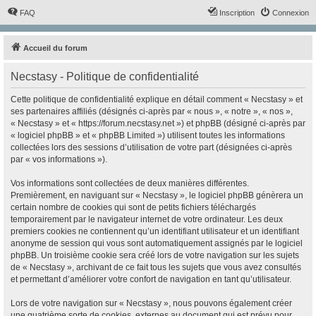
FAQ
Inscription
Connexion
Accueil du forum
Necstasy - Politique de confidentialité
Cette politique de confidentialité explique en détail comment « Necstasy » et
ses partenaires affiliés (désignés ci-après par « nous », « notre », « nos »,
« Necstasy » et « https://forum.necstasy.net ») et phpBB (désigné ci-après par
« logiciel phpBB » et « phpBB Limited ») utilisent toutes les informations
collectées lors des sessions d’utilisation de votre part (désignées ci-après
par « vos informations »).
Vos informations sont collectées de deux manières différentes.
Premièrement, en naviguant sur « Necstasy », le logiciel phpBB génèrera un
certain nombre de cookies qui sont de petits fichiers téléchargés
temporairement par le navigateur internet de votre ordinateur. Les deux
premiers cookies ne contiennent qu’un identifiant utilisateur et un identifiant
anonyme de session qui vous sont automatiquement assignés par le logiciel
phpBB. Un troisième cookie sera créé lors de votre navigation sur les sujets
de « Necstasy », archivant de ce fait tous les sujets que vous avez consultés
et permettant d’améliorer votre confort de navigation en tant qu’utilisateur.
Lors de votre navigation sur « Necstasy », nous pouvons également créer
une quatrième sorte de cookies, externes au document qui est prévu pour