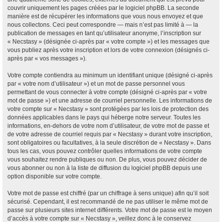
couvrir uniquement les pages créées par le logiciel phpBB. La seconde
manière est de récupérer les informations que vous nous envoyez et que
nous collectons. Ceci peut correspondre — mais n’est pas limité à — la
publication de messages en tant qu’utilisateur anonyme, l’inscription sur
« Necstasy » (désignée ci-après par « votre compte ») et les messages que
vous publiez après votre inscription et lors de votre connexion (désignés ci-
après par « vos messages »).
Votre compte contiendra au minimum un identifiant unique (désigné ci-après
par « votre nom d’utilisateur ») et un mot de passe personnel vous
permettant de vous connecter à votre compte (désigné ci-après par « votre
mot de passe ») et une adresse de courriel personnelle. Les informations de
votre compte sur « Necstasy » sont protégées par les lois de protection des
données applicables dans le pays qui héberge notre serveur. Toutes les
informations, en-dehors de votre nom d’utilisateur, de votre mot de passe et
de votre adresse de courriel requis par « Necstasy » durant votre inscription,
sont obligatoires ou facultatives, à la seule discrétion de « Necstasy ». Dans
tous les cas, vous pouvez contrôler quelles informations de votre compte
vous souhaitez rendre publiques ou non. De plus, vous pouvez décider de
vous abonner ou non à la liste de diffusion du logiciel phpBB depuis une
option disponible sur votre compte.
Votre mot de passe est chiffré (par un chiffrage à sens unique) afin qu’il soit
sécurisé. Cependant, il est recommandé de ne pas utiliser le même mot de
passe sur plusieurs sites internet différents. Votre mot de passe est le moyen
d’accès à votre compte sur « Necstasy », veillez donc à le conservez