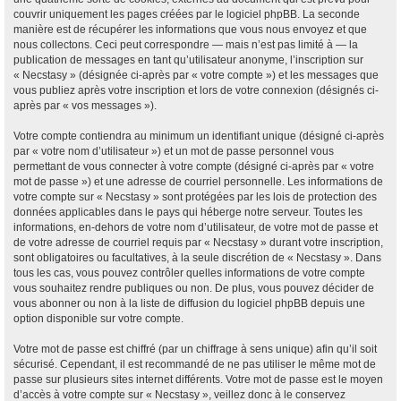
couvrir uniquement les pages créées par le logiciel phpBB. La seconde
manière est de récupérer les informations que vous nous envoyez et que
nous collectons. Ceci peut correspondre — mais n’est pas limité à — la
publication de messages en tant qu’utilisateur anonyme, l’inscription sur
« Necstasy » (désignée ci-après par « votre compte ») et les messages que
vous publiez après votre inscription et lors de votre connexion (désignés ci-
après par « vos messages »).
Votre compte contiendra au minimum un identifiant unique (désigné ci-après
par « votre nom d’utilisateur ») et un mot de passe personnel vous
permettant de vous connecter à votre compte (désigné ci-après par « votre
mot de passe ») et une adresse de courriel personnelle. Les informations de
votre compte sur « Necstasy » sont protégées par les lois de protection des
données applicables dans le pays qui héberge notre serveur. Toutes les
informations, en-dehors de votre nom d’utilisateur, de votre mot de passe et
de votre adresse de courriel requis par « Necstasy » durant votre inscription,
sont obligatoires ou facultatives, à la seule discrétion de « Necstasy ». Dans
tous les cas, vous pouvez contrôler quelles informations de votre compte
vous souhaitez rendre publiques ou non. De plus, vous pouvez décider de
vous abonner ou non à la liste de diffusion du logiciel phpBB depuis une
option disponible sur votre compte.
Votre mot de passe est chiffré (par un chiffrage à sens unique) afin qu’il soit
sécurisé. Cependant, il est recommandé de ne pas utiliser le même mot de
passe sur plusieurs sites internet différents. Votre mot de passe est le moyen
d’accès à votre compte sur « Necstasy », veillez donc à le conservez