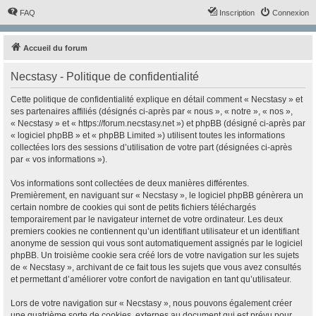
FAQ
Inscription
Connexion
Accueil du forum
Necstasy - Politique de confidentialité
Cette politique de confidentialité explique en détail comment « Necstasy » et
ses partenaires affiliés (désignés ci-après par « nous », « notre », « nos »,
« Necstasy » et « https://forum.necstasy.net ») et phpBB (désigné ci-après par
« logiciel phpBB » et « phpBB Limited ») utilisent toutes les informations
collectées lors des sessions d’utilisation de votre part (désignées ci-après
par « vos informations »).
Vos informations sont collectées de deux manières différentes.
Premièrement, en naviguant sur « Necstasy », le logiciel phpBB génèrera un
certain nombre de cookies qui sont de petits fichiers téléchargés
temporairement par le navigateur internet de votre ordinateur. Les deux
premiers cookies ne contiennent qu’un identifiant utilisateur et un identifiant
anonyme de session qui vous sont automatiquement assignés par le logiciel
phpBB. Un troisième cookie sera créé lors de votre navigation sur les sujets
de « Necstasy », archivant de ce fait tous les sujets que vous avez consultés
et permettant d’améliorer votre confort de navigation en tant qu’utilisateur.
Lors de votre navigation sur « Necstasy », nous pouvons également créer
une quatrième sorte de cookies, externes au document qui est prévu pour