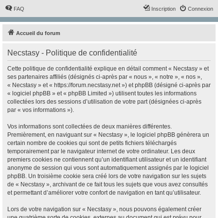
FAQ
Inscription
Connexion
Accueil du forum
Necstasy - Politique de confidentialité
Cette politique de confidentialité explique en détail comment « Necstasy » et
ses partenaires affiliés (désignés ci-après par « nous », « notre », « nos »,
« Necstasy » et « https://forum.necstasy.net ») et phpBB (désigné ci-après par
« logiciel phpBB » et « phpBB Limited ») utilisent toutes les informations
collectées lors des sessions d’utilisation de votre part (désignées ci-après
par « vos informations »).
Vos informations sont collectées de deux manières différentes.
Premièrement, en naviguant sur « Necstasy », le logiciel phpBB génèrera un
certain nombre de cookies qui sont de petits fichiers téléchargés
temporairement par le navigateur internet de votre ordinateur. Les deux
premiers cookies ne contiennent qu’un identifiant utilisateur et un identifiant
anonyme de session qui vous sont automatiquement assignés par le logiciel
phpBB. Un troisième cookie sera créé lors de votre navigation sur les sujets
de « Necstasy », archivant de ce fait tous les sujets que vous avez consultés
et permettant d’améliorer votre confort de navigation en tant qu’utilisateur.
Lors de votre navigation sur « Necstasy », nous pouvons également créer
une quatrième sorte de cookies, externes au document qui est prévu pour