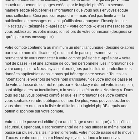
couvrir uniquement les pages créées par le logiciel phpBB. La seconde
manière est de récupérer les informations que vous nous envoyez et que
nous collectons. Ceci peut correspondre — mais n’est pas limité à — la
publication de messages en tant qu’utilisateur anonyme, l’inscription sur
« Necstasy » (désignée ci-après par « votre compte ») et les messages que
vous publiez après votre inscription et lors de votre connexion (désignés ci-
après par « vos messages »).
Votre compte contiendra au minimum un identifiant unique (désigné ci-après
par « votre nom d’utilisateur ») et un mot de passe personnel vous
permettant de vous connecter à votre compte (désigné ci-après par « votre
mot de passe ») et une adresse de courriel personnelle. Les informations de
votre compte sur « Necstasy » sont protégées par les lois de protection des
données applicables dans le pays qui héberge notre serveur. Toutes les
informations, en-dehors de votre nom d’utilisateur, de votre mot de passe et
de votre adresse de courriel requis par « Necstasy » durant votre inscription,
sont obligatoires ou facultatives, à la seule discrétion de « Necstasy ». Dans
tous les cas, vous pouvez contrôler quelles informations de votre compte
vous souhaitez rendre publiques ou non. De plus, vous pouvez décider de
vous abonner ou non à la liste de diffusion du logiciel phpBB depuis une
option disponible sur votre compte.
Votre mot de passe est chiffré (par un chiffrage à sens unique) afin qu’il soit
sécurisé. Cependant, il est recommandé de ne pas utiliser le même mot de
passe sur plusieurs sites internet différents. Votre mot de passe est le moyen
d’accès à votre compte sur « Necstasy », veillez donc à le conservez