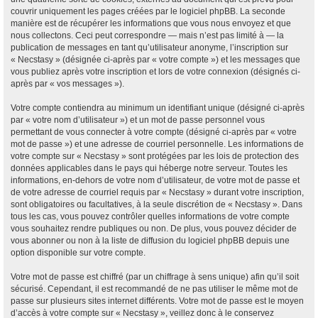
couvrir uniquement les pages créées par le logiciel phpBB. La seconde
manière est de récupérer les informations que vous nous envoyez et que
nous collectons. Ceci peut correspondre — mais n’est pas limité à — la
publication de messages en tant qu’utilisateur anonyme, l’inscription sur
« Necstasy » (désignée ci-après par « votre compte ») et les messages que
vous publiez après votre inscription et lors de votre connexion (désignés ci-
après par « vos messages »).
Votre compte contiendra au minimum un identifiant unique (désigné ci-après
par « votre nom d’utilisateur ») et un mot de passe personnel vous
permettant de vous connecter à votre compte (désigné ci-après par « votre
mot de passe ») et une adresse de courriel personnelle. Les informations de
votre compte sur « Necstasy » sont protégées par les lois de protection des
données applicables dans le pays qui héberge notre serveur. Toutes les
informations, en-dehors de votre nom d’utilisateur, de votre mot de passe et
de votre adresse de courriel requis par « Necstasy » durant votre inscription,
sont obligatoires ou facultatives, à la seule discrétion de « Necstasy ». Dans
tous les cas, vous pouvez contrôler quelles informations de votre compte
vous souhaitez rendre publiques ou non. De plus, vous pouvez décider de
vous abonner ou non à la liste de diffusion du logiciel phpBB depuis une
option disponible sur votre compte.
Votre mot de passe est chiffré (par un chiffrage à sens unique) afin qu’il soit
sécurisé. Cependant, il est recommandé de ne pas utiliser le même mot de
passe sur plusieurs sites internet différents. Votre mot de passe est le moyen
d’accès à votre compte sur « Necstasy », veillez donc à le conservez