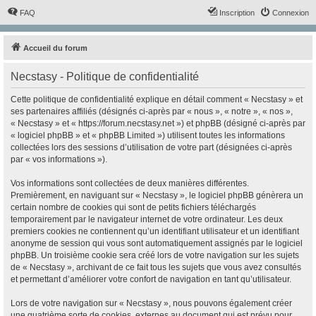
FAQ
Inscription
Connexion
Accueil du forum
Necstasy - Politique de confidentialité
Cette politique de confidentialité explique en détail comment « Necstasy » et
ses partenaires affiliés (désignés ci-après par « nous », « notre », « nos »,
« Necstasy » et « https://forum.necstasy.net ») et phpBB (désigné ci-après par
« logiciel phpBB » et « phpBB Limited ») utilisent toutes les informations
collectées lors des sessions d’utilisation de votre part (désignées ci-après
par « vos informations »).
Vos informations sont collectées de deux manières différentes.
Premièrement, en naviguant sur « Necstasy », le logiciel phpBB génèrera un
certain nombre de cookies qui sont de petits fichiers téléchargés
temporairement par le navigateur internet de votre ordinateur. Les deux
premiers cookies ne contiennent qu’un identifiant utilisateur et un identifiant
anonyme de session qui vous sont automatiquement assignés par le logiciel
phpBB. Un troisième cookie sera créé lors de votre navigation sur les sujets
de « Necstasy », archivant de ce fait tous les sujets que vous avez consultés
et permettant d’améliorer votre confort de navigation en tant qu’utilisateur.
Lors de votre navigation sur « Necstasy », nous pouvons également créer
une quatrième sorte de cookies, externes au document qui est prévu pour