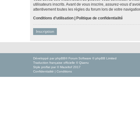
utilisateurs inscrits. Avant de vous inscrire, assurez-vous d’avo
attentivement toutes les règles du forum lors de votre navigatio
Conditions d’utilisation
|
Politique de confidentialité
Inscription
Développé par
phpBB
® Forum Software © phpBB Limited
Traduction française officielle
©
Qiaeru
Style
proflat
par ©
Mazeltof
2017
Confidentialité
|
Conditions