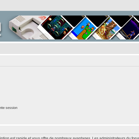
tte session
cription est rapide et vous offre de nombreux avantages. Les administrateurs du fo