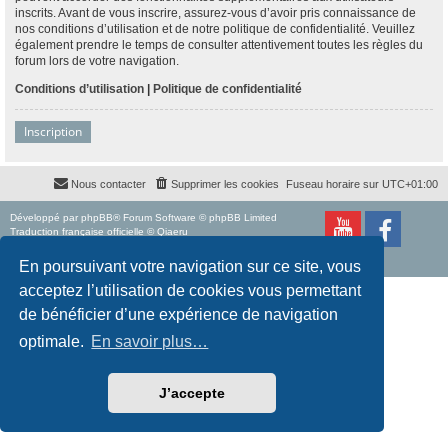
inscrits. Avant de vous inscrire, assurez-vous d’avoir pris connaissance de
nos conditions d’utilisation et de notre politique de confidentialité. Veuillez
également prendre le temps de consulter attentivement toutes les règles du
forum lors de votre navigation.
Conditions d’utilisation
|
Politique de confidentialité
Inscription
Nous contacter
Supprimer les cookies
Fuseau horaire sur
UTC+01:00
Développé par
phpBB
® Forum Software © phpBB Limited
Traduction française officielle
©
Qiaeru
Style
proflat
par ©
Mazeltof
2017
Confidentialité
|
Conditions
En poursuivant votre navigation sur ce site, vous
acceptez l’utilisation de cookies vous permettant
de bénéficier d’une expérience de navigation
optimale.
En savoir plus…
J’accepte