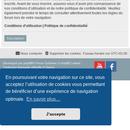
inscrits. Avant de vous inscrire, assurez-vous d’avoir pris connaissance de
nos conditions d’utilisation et de notre politique de confidentialité. Veuillez
également prendre le temps de consulter attentivement toutes les règles du
forum lors de votre navigation.
Conditions d’utilisation
|
Politique de confidentialité
Inscription
Nous contacter
Supprimer les cookies
Fuseau horaire sur
UTC+01:00
Développé par
phpBB
® Forum Software © phpBB Limited
Traduction française officielle
©
Qiaeru
Style
proflat
par ©
Mazeltof
2017
Confidentialité
|
Conditions
En poursuivant votre navigation sur ce site, vous
acceptez l’utilisation de cookies vous permettant
de bénéficier d’une expérience de navigation
optimale.
En savoir plus…
J’accepte