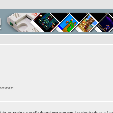
tte session
cription est rapide et vous offre de nombreux avantages. Les administrateurs du fo