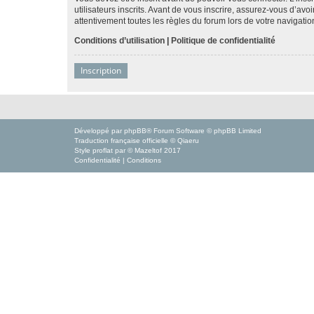
utilisateurs inscrits. Avant de vous inscrire, assurez-vous d’avo
attentivement toutes les règles du forum lors de votre navigatio
Conditions d’utilisation
|
Politique de confidentialité
Inscription
Développé par
phpBB
® Forum Software © phpBB Limited
Traduction française officielle
©
Qiaeru
Style
proflat
par ©
Mazeltof
2017
Confidentialité
|
Conditions