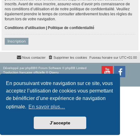
inscrits. Avant de vous inscrire, assurez-vous d’avoir pris connaissance de
nos conditions d’utilisation et de notre politique de confidentialité. Veuillez
également prendre le temps de consulter attentivement toutes les règles du
forum lors de votre navigation.
Conditions d’utilisation
|
Politique de confidentialité
Inscription
Nous contacter
Supprimer les cookies
Fuseau horaire sur
UTC+01:00
Développé par
phpBB
® Forum Software © phpBB Limited
Traduction française officielle
©
Qiaeru
Style
proflat
par ©
Mazeltof
2017
Confidentialité
|
Conditions
En poursuivant votre navigation sur ce site, vous
acceptez l’utilisation de cookies vous permettant
de bénéficier d’une expérience de navigation
optimale.
En savoir plus…
J’accepte