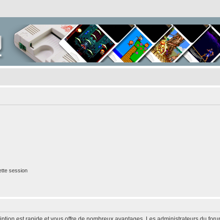
tte session
cription est rapide et vous offre de nombreux avantages. Les administrateurs du fo