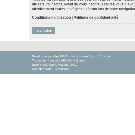
utilisateurs inscrits. Avant de vous inscrire, assurez-vous d’avo
attentivement toutes les règles du forum lors de votre navigatio
Conditions d’utilisation
|
Politique de confidentialité
Inscription
Développé par
phpBB
® Forum Software © phpBB Limited
Traduction française officielle
©
Qiaeru
Style
proflat
par ©
Mazeltof
2017
Confidentialité
|
Conditions