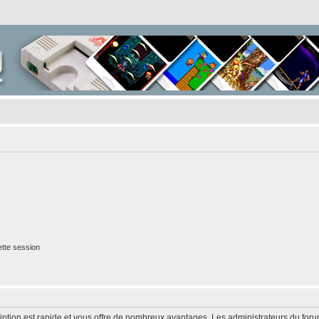
tte session
cription est rapide et vous offre de nombreux avantages. Les administrateurs du fo