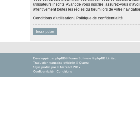
utilisateurs inscrits. Avant de vous inscrire, assurez-vous d’avo
attentivement toutes les règles du forum lors de votre navigatio
Conditions d’utilisation
|
Politique de confidentialité
Inscription
Développé par
phpBB
® Forum Software © phpBB Limited
Traduction française officielle
©
Qiaeru
Style
proflat
par ©
Mazeltof
2017
Confidentialité
|
Conditions