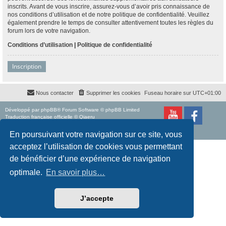
inscrits. Avant de vous inscrire, assurez-vous d’avoir pris connaissance de
nos conditions d’utilisation et de notre politique de confidentialité. Veuillez
également prendre le temps de consulter attentivement toutes les règles du
forum lors de votre navigation.
Conditions d’utilisation
|
Politique de confidentialité
Inscription
Nous contacter
Supprimer les cookies
Fuseau horaire sur
UTC+01:00
Développé par
phpBB
® Forum Software © phpBB Limited
Traduction française officielle
©
Qiaeru
Style
proflat
par ©
Mazeltof
2017
Confidentialité
|
Conditions
En poursuivant votre navigation sur ce site, vous
acceptez l’utilisation de cookies vous permettant
de bénéficier d’une expérience de navigation
optimale.
En savoir plus…
J’accepte