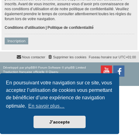
inscrits. Avant de vous inscrire, assurez-vous d’avoir pris connaissance de
nos conditions d’utilisation et de notre politique de confidentialité. Veuillez
également prendre le temps de consulter attentivement toutes les règles du
forum lors de votre navigation.
Conditions d’utilisation
|
Politique de confidentialité
Inscription
Nous contacter
Supprimer les cookies
Fuseau horaire sur
UTC+01:00
Développé par
phpBB
® Forum Software © phpBB Limited
Traduction française officielle
©
Qiaeru
Style
proflat
par ©
Mazeltof
2017
Confidentialité
|
Conditions
En poursuivant votre navigation sur ce site, vous
acceptez l’utilisation de cookies vous permettant
de bénéficier d’une expérience de navigation
optimale.
En savoir plus…
J’accepte