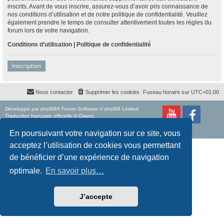
inscrits. Avant de vous inscrire, assurez-vous d’avoir pris connaissance de
nos conditions d’utilisation et de notre politique de confidentialité. Veuillez
également prendre le temps de consulter attentivement toutes les règles du
forum lors de votre navigation.
Conditions d’utilisation
|
Politique de confidentialité
Inscription
Nous contacter
Supprimer les cookies
Fuseau horaire sur
UTC+01:00
Développé par
phpBB
® Forum Software © phpBB Limited
Traduction française officielle
©
Qiaeru
Style
proflat
par ©
Mazeltof
2017
Confidentialité
|
Conditions
En poursuivant votre navigation sur ce site, vous
acceptez l’utilisation de cookies vous permettant
de bénéficier d’une expérience de navigation
optimale.
En savoir plus…
J’accepte