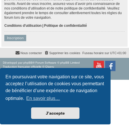
inscrits. Avant de vous inscrire, assurez-vous d’avoir pris connaissance de
nos conditions d’utilisation et de notre politique de confidentialité. Veuillez
également prendre le temps de consulter attentivement toutes les règles du
forum lors de votre navigation.
Conditions d’utilisation
|
Politique de confidentialité
Inscription
Nous contacter
Supprimer les cookies
Fuseau horaire sur
UTC+01:00
Développé par
phpBB
® Forum Software © phpBB Limited
Traduction française officielle
©
Qiaeru
Style
proflat
par ©
Mazeltof
2017
Confidentialité
|
Conditions
En poursuivant votre navigation sur ce site, vous
acceptez l’utilisation de cookies vous permettant
de bénéficier d’une expérience de navigation
optimale.
En savoir plus…
J’accepte