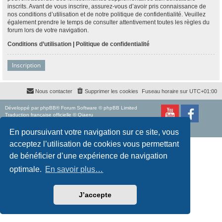
inscrits. Avant de vous inscrire, assurez-vous d’avoir pris connaissance de
nos conditions d’utilisation et de notre politique de confidentialité. Veuillez
également prendre le temps de consulter attentivement toutes les règles du
forum lors de votre navigation.
Conditions d’utilisation
|
Politique de confidentialité
Inscription
Nous contacter
Supprimer les cookies
Fuseau horaire sur
UTC+01:00
Développé par
phpBB
® Forum Software © phpBB Limited
Traduction française officielle
©
Qiaeru
Style
proflat
par ©
Mazeltof
2017
Confidentialité
|
Conditions
En poursuivant votre navigation sur ce site, vous
acceptez l’utilisation de cookies vous permettant
de bénéficier d’une expérience de navigation
optimale.
En savoir plus…
J’accepte