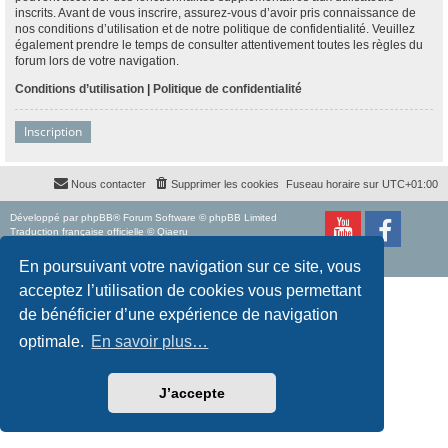
inscrits. Avant de vous inscrire, assurez-vous d’avoir pris connaissance de
nos conditions d’utilisation et de notre politique de confidentialité. Veuillez
également prendre le temps de consulter attentivement toutes les règles du
forum lors de votre navigation.
Conditions d’utilisation
|
Politique de confidentialité
Inscription
Nous contacter
Supprimer les cookies
Fuseau horaire sur
UTC+01:00
Développé par
phpBB
® Forum Software © phpBB Limited
Traduction française officielle
©
Qiaeru
Style
proflat
par ©
Mazeltof
2017
Confidentialité
|
Conditions
En poursuivant votre navigation sur ce site, vous
acceptez l’utilisation de cookies vous permettant
de bénéficier d’une expérience de navigation
optimale.
En savoir plus…
J’accepte