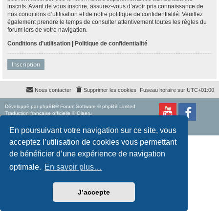
inscrits. Avant de vous inscrire, assurez-vous d’avoir pris connaissance de
nos conditions d’utilisation et de notre politique de confidentialité. Veuillez
également prendre le temps de consulter attentivement toutes les règles du
forum lors de votre navigation.
Conditions d’utilisation
|
Politique de confidentialité
Inscription
Nous contacter
Supprimer les cookies
Fuseau horaire sur
UTC+01:00
Développé par
phpBB
® Forum Software © phpBB Limited
Traduction française officielle
©
Qiaeru
Style
proflat
par ©
Mazeltof
2017
Confidentialité
|
Conditions
En poursuivant votre navigation sur ce site, vous
acceptez l’utilisation de cookies vous permettant
de bénéficier d’une expérience de navigation
optimale.
En savoir plus…
J’accepte