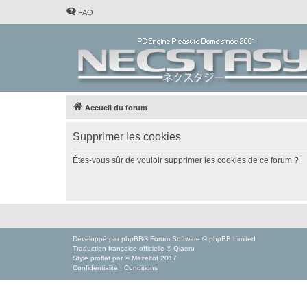
FAQ
Accueil du forum
Supprimer les cookies
Êtes-vous sûr de vouloir supprimer les cookies de ce forum ?
Développé par
phpBB
® Forum Software © phpBB Limited
Traduction française officielle
©
Qiaeru
Style
proflat
par ©
Mazeltof
2017
Confidentialité
|
Conditions