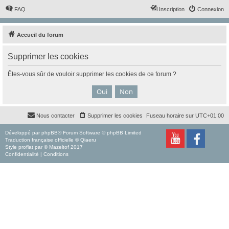
FAQ
Inscription
Connexion
Accueil du forum
Supprimer les cookies
Êtes-vous sûr de vouloir supprimer les cookies de ce forum ?
Nous contacter
Supprimer les cookies
Fuseau horaire sur
UTC+01:00
Développé par
phpBB
® Forum Software © phpBB Limited
Traduction française officielle
©
Qiaeru
Style
proflat
par ©
Mazeltof
2017
Confidentialité
|
Conditions