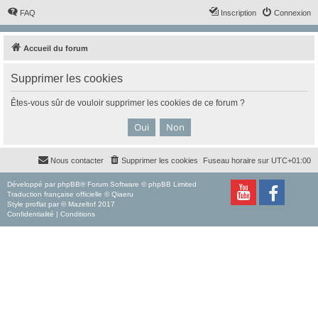
FAQ
Inscription
Connexion
Accueil du forum
Supprimer les cookies
Êtes-vous sûr de vouloir supprimer les cookies de ce forum ?
Nous contacter
Supprimer les cookies
Fuseau horaire sur
UTC+01:00
Développé par
phpBB
® Forum Software © phpBB Limited
Traduction française officielle
©
Qiaeru
Style
proflat
par ©
Mazeltof
2017
Confidentialité
|
Conditions