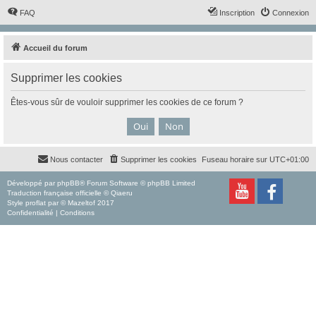
FAQ
Inscription
Connexion
Accueil du forum
Supprimer les cookies
Êtes-vous sûr de vouloir supprimer les cookies de ce forum ?
Nous contacter
Supprimer les cookies
Fuseau horaire sur
UTC+01:00
Développé par
phpBB
® Forum Software © phpBB Limited
Traduction française officielle
©
Qiaeru
Style
proflat
par ©
Mazeltof
2017
Confidentialité
|
Conditions