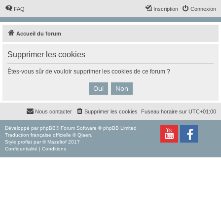
FAQ
Inscription
Connexion
Accueil du forum
Supprimer les cookies
Êtes-vous sûr de vouloir supprimer les cookies de ce forum ?
Nous contacter
Supprimer les cookies
Fuseau horaire sur
UTC+01:00
Développé par
phpBB
® Forum Software © phpBB Limited
Traduction française officielle
©
Qiaeru
Style
proflat
par ©
Mazeltof
2017
Confidentialité
|
Conditions