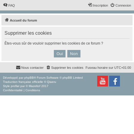
FAQ
Inscription
Connexion
Accueil du forum
Supprimer les cookies
Êtes-vous sûr de vouloir supprimer les cookies de ce forum ?
Nous contacter
Supprimer les cookies
Fuseau horaire sur
UTC+01:00
Développé par
phpBB
® Forum Software © phpBB Limited
Traduction française officielle
©
Qiaeru
Style
proflat
par ©
Mazeltof
2017
Confidentialité
|
Conditions