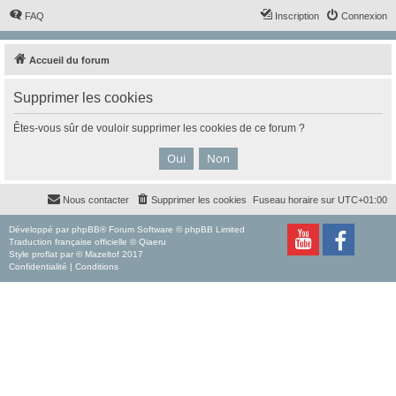
FAQ
Inscription
Connexion
Accueil du forum
Supprimer les cookies
Êtes-vous sûr de vouloir supprimer les cookies de ce forum ?
Nous contacter
Supprimer les cookies
Fuseau horaire sur
UTC+01:00
Développé par
phpBB
® Forum Software © phpBB Limited
Traduction française officielle
©
Qiaeru
Style
proflat
par ©
Mazeltof
2017
Confidentialité
|
Conditions