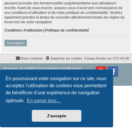
peuvent accorder des fonctionnalités supplémentaires aux utilisateurs
inscrits. Avant de vous inscrire, assurez-vous d’avoir pris connaissance de
nos conditions d’utilisation et de notre politique de confidentialité. Veuillez
également prendre le temps de consulter attentivement toutes les règles du
forum lors de votre navigation.
Conditions d’utilisation
|
Politique de confidentialité
Inscription
Nous contacter
Supprimer les cookies
Fuseau horaire sur
UTC+01:00
Développé par
phpBB
® Forum Software © phpBB Limited
Traduction française officielle
©
Qiaeru
Style
proflat
par ©
Mazeltof
2017
En poursuivant votre navigation sur ce site, vous
Confidentialité
|
Conditions
acceptez l’utilisation de cookies vous permettant
de bénéficier d’une expérience de navigation
optimale.
En savoir plus…
J’accepte