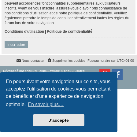
peuvent accorder des fonctionnalités supplémentaires aux utilisateurs
inscrits. Avant de vous inscrire, assurez-vous d’avoir pris connaissance de
nos conditions d’utilisation et de notre politique de confidentialité. Veuillez
également prendre le temps de consulter attentivement toutes les règles du
forum lors de votre navigation.
Conditions d’utilisation
|
Politique de confidentialité
Inscription
Nous contacter
Supprimer les cookies
Fuseau horaire sur
UTC+01:00
Développé par
phpBB
® Forum Software © phpBB Limited
Traduction française officielle
©
Qiaeru
Style
proflat
par ©
Mazeltof
2017
En poursuivant votre navigation sur ce site, vous
Confidentialité
|
Conditions
acceptez l’utilisation de cookies vous permettant
de bénéficier d’une expérience de navigation
optimale.
En savoir plus…
J’accepte