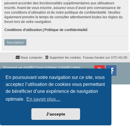
peuvent accorder des fonctionnalités supplémentaires aux utilisateurs
inscrits. Avant de vous inscrire, assurez-vous d’avoir pris connaissance de
nos conditions d’utilisation et de notre politique de confidentialité. Veuillez
également prendre le temps de consulter attentivement toutes les règles du
forum lors de votre navigation.
Conditions d’utilisation
|
Politique de confidentialité
Inscription
Nous contacter
Supprimer les cookies
Fuseau horaire sur
UTC+01:00
Développé par
phpBB
® Forum Software © phpBB Limited
Traduction française officielle
©
Qiaeru
Style
proflat
par ©
Mazeltof
2017
En poursuivant votre navigation sur ce site, vous
Confidentialité
|
Conditions
acceptez l’utilisation de cookies vous permettant
de bénéficier d’une expérience de navigation
optimale.
En savoir plus…
J’accepte