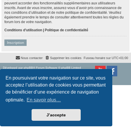
peuvent accorder des fonctionnalités supplémentaires aux utilisateurs
inscrits. Avant de vous inscrire, assurez-vous d’avoir pris connaissance de
nos conditions d’utilisation et de notre politique de confidentialité. Veuillez
également prendre le temps de consulter attentivement toutes les règles du
forum lors de votre navigation.
Conditions d’utilisation
|
Politique de confidentialité
Inscription
Nous contacter
Supprimer les cookies
Fuseau horaire sur
UTC+01:00
Développé par
phpBB
® Forum Software © phpBB Limited
Traduction française officielle
©
Qiaeru
Style
proflat
par ©
Mazeltof
2017
En poursuivant votre navigation sur ce site, vous
Confidentialité
|
Conditions
acceptez l’utilisation de cookies vous permettant
de bénéficier d’une expérience de navigation
optimale.
En savoir plus…
J’accepte